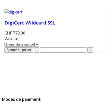
DigiCert Wildcard SSL
CHF 779,00
Validite
GlobalProtec Sàrl a été fondée en avril 2013. Il s'agit du
principal revendeur Suisse de certificats SSL, de
signatures et d’identités digitales.
Modes de paiement