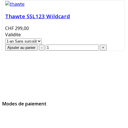
Thawte SSL123 Wildcard
CHF 299,00
Validite
GlobalProtec Sàrl a été fondée en avril 2013. Il s'agit du
principal revendeur Suisse de certificats SSL, de
signatures et d’identités digitales.
Modes de paiement