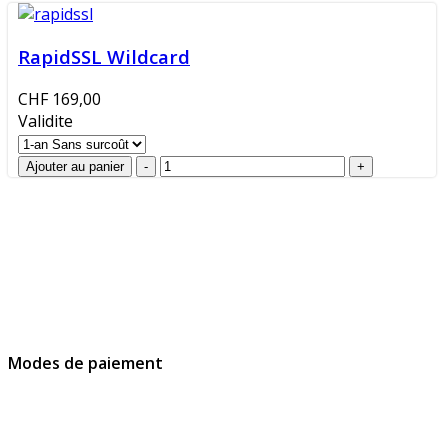
RapidSSL Wildcard
CHF 169,00
Validite
GlobalProtec Sàrl a été fondée en avril 2013. Il s'agit du
principal revendeur Suisse de certificats SSL, de
signatures et d’identités digitales.
Modes de paiement