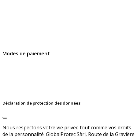
GlobalProtec Sàrl a été fondée en avril 2013. Il s'agit du
principal revendeur Suisse de certificats SSL, de
signatures et d’identités digitales.
Modes de paiement
Déclaration de protection des données
Nous respectons votre vie privée tout comme vos droits
de la personnalité. GlobalProtec Sàrl, Route de la Gravière