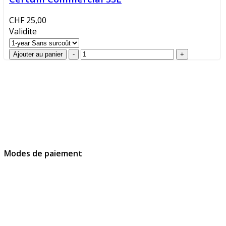
CHF 25,00
Validite
GlobalProtec Sàrl a été fondée en avril 2013. Il s'agit du
principal revendeur Suisse de certificats SSL, de
signatures et d’identités digitales.
Modes de paiement