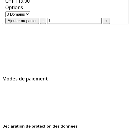
CHF 119,00
Options
GlobalProtec Sàrl a été fondée en avril 2013. Il s'agit du
principal revendeur Suisse de certificats SSL, de
signatures et d’identités digitales.
Modes de paiement
Déclaration de protection des données