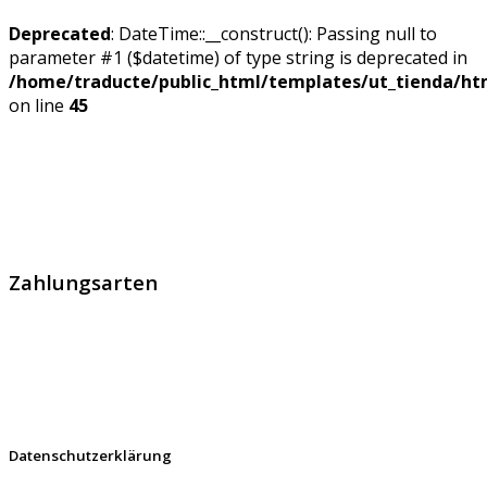
Deprecated
: DateTime::__construct(): Passing null to
parameter #1 ($datetime) of type string is deprecated in
/home/traducte/public_html/templates/ut_tienda/ht
on line
45
GlobalProtec GmbH wurde im April 2013 gegründet. Es
handelt sich um den führenden Schweizer Broker von
SSL Zertifikaten, digitalen Signaturen und Identitäten.
Zahlungsarten
Datenschutzerklärung