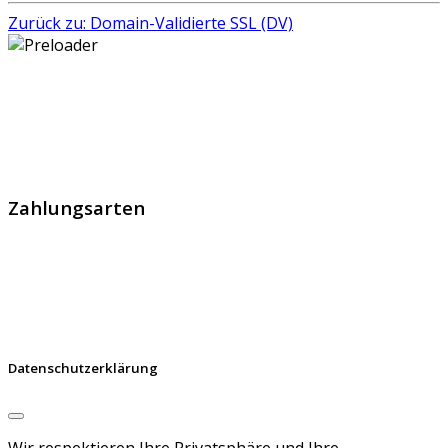
Zurück zu: Domain-Validierte SSL (DV)
GlobalProtec GmbH wurde im April 2013 gegründet. Es
handelt sich um den führenden Schweizer Broker von
SSL Zertifikaten, digitalen Signaturen und Identitäten.
Zahlungsarten
Datenschutzerklärung
Wir respektieren Ihre Privatsphäre und Ihre