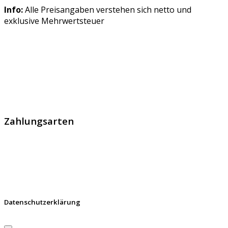
Info:
Alle Preisangaben verstehen sich netto und
exklusive Mehrwertsteuer
GlobalProtec GmbH wurde im April 2013 gegründet. Es
handelt sich um den führenden Schweizer Broker von
SSL Zertifikaten, digitalen Signaturen und Identitäten.
Zahlungsarten
Datenschutzerklärung