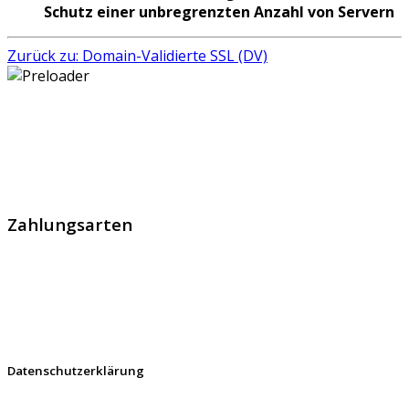
Schutz einer unbregrenzten Anzahl von Servern
Zurück zu: Domain-Validierte SSL (DV)
GlobalProtec GmbH wurde im April 2013 gegründet. Es
handelt sich um den führenden Schweizer Broker von
SSL Zertifikaten, digitalen Signaturen und Identitäten.
Zahlungsarten
Datenschutzerklärung