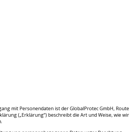
katen, digitalen Signaturen und Identitäten.
mgang mit Personendaten ist der GlobalProtec GmbH, Route
lärung („Erklärung“) beschreibt die Art und Weise, wie wir
.