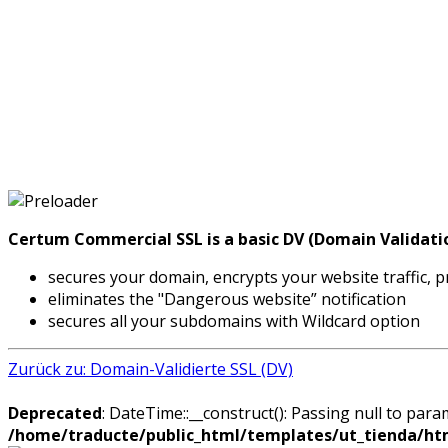
Certum Commercial SSL is a basic DV (Domain Validation
secures your domain, encrypts your website traffic, p
eliminates the "Dangerous website” notification
secures all your subdomains with Wildcard option
Zurück zu: Domain-Validierte SSL (DV)
Deprecated
: DateTime::__construct(): Passing null to para
/home/traducte/public_html/templates/ut_tienda/ht