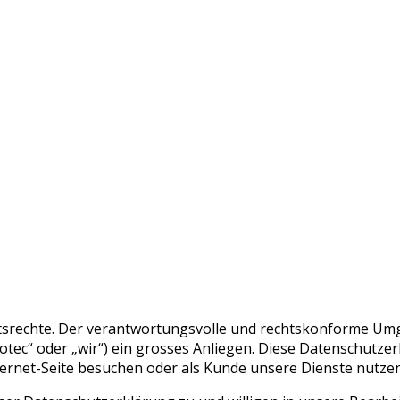
elt sich um den führenden Schweizer Broker von SSL Zertifi
eitsrechte. Der verantwortungsvolle und rechtskonforme U
tec“ oder „wir“) ein grosses Anliegen. Diese Datenschutzerk
ernet-Seite besuchen oder als Kunde unsere Dienste nutzen