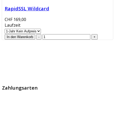
RapidSSL Wildcard
CHF 169,00
Laufzeit
GlobalProtec GmbH wurde im April 2013 gegründet. Es
handelt sich um den führenden Schweizer Broker von
SSL Zertifikaten, digitalen Signaturen und Identitäten.
Zahlungsarten