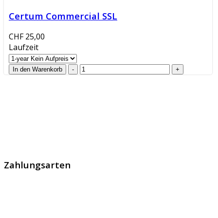
Certum Commercial SSL
CHF 25,00
Laufzeit
GlobalProtec GmbH wurde im April 2013 gegründet. Es
handelt sich um den führenden Schweizer Broker von
SSL Zertifikaten, digitalen Signaturen und Identitäten.
Zahlungsarten