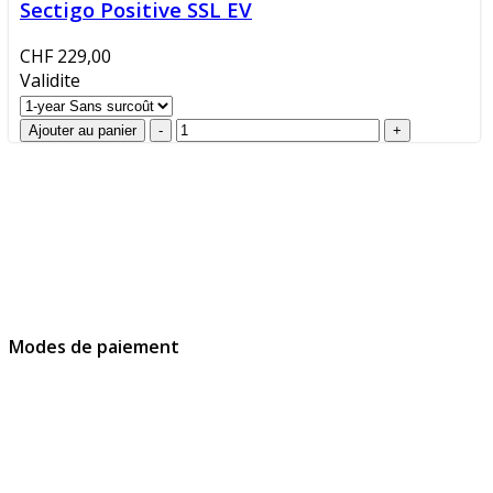
Sectigo Positive SSL EV
CHF 229,00
Validite
GlobalProtec Sàrl a été fondée en avril 2013. Il s'agit du
principal revendeur Suisse de certificats SSL, de
signatures et d’identités digitales.
Modes de paiement