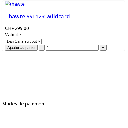
Thawte SSL123 Wildcard
CHF 299,00
Validite
GlobalProtec Sàrl a été fondée en avril 2013. Il s'agit du
principal revendeur Suisse de certificats SSL, de
signatures et d’identités digitales.
Modes de paiement