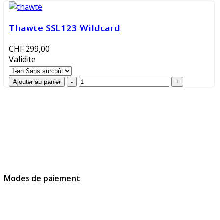
Thawte SSL123 Wildcard
CHF 299,00
Validite
GlobalProtec Sàrl a été fondée en avril 2013. Il s'agit du
principal revendeur Suisse de certificats SSL, de
signatures et d’identités digitales.
Modes de paiement