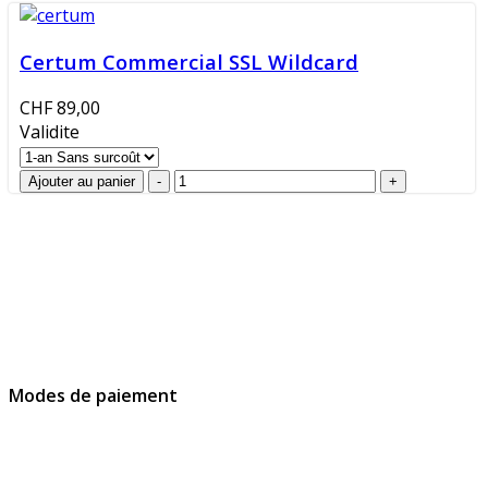
Certum Commercial SSL Wildcard
CHF 89,00
Validite
GlobalProtec Sàrl a été fondée en avril 2013. Il s'agit du
principal revendeur Suisse de certificats SSL, de
signatures et d’identités digitales.
Modes de paiement