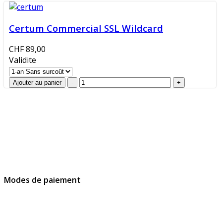
Certum Commercial SSL Wildcard
CHF 89,00
Validite
GlobalProtec Sàrl a été fondée en avril 2013. Il s'agit du
principal revendeur Suisse de certificats SSL, de
signatures et d’identités digitales.
Modes de paiement