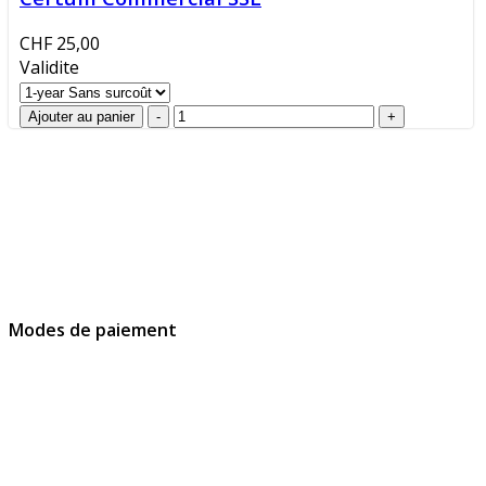
CHF 25,00
Validite
GlobalProtec Sàrl a été fondée en avril 2013. Il s'agit du
principal revendeur Suisse de certificats SSL, de
signatures et d’identités digitales.
Modes de paiement