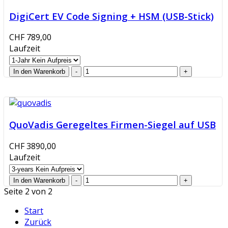
DigiCert EV Code Signing + HSM (USB-Stick)
CHF 789,00
Laufzeit
QuoVadis Geregeltes Firmen-Siegel auf USB
CHF 3890,00
Laufzeit
Seite 2 von 2
Start
Zurück