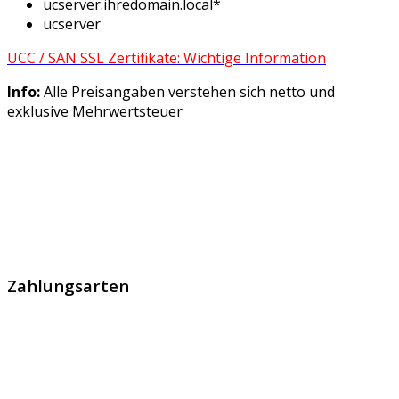
ucserver.ihredomain.local*
ucserver
UCC / SAN SSL Zertifikate: Wichtige Information
Info:
Alle Preisangaben verstehen sich netto und
exklusive Mehrwertsteuer
GlobalProtec GmbH wurde im April 2013 gegründet. Es
handelt sich um den führenden Schweizer Broker von
SSL Zertifikaten, digitalen Signaturen und Identitäten.
Zahlungsarten