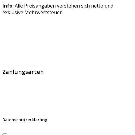
Info:
Alle Preisangaben verstehen sich netto und
exklusive Mehrwertsteuer
GlobalProtec GmbH wurde im April 2013 gegründet. Es
handelt sich um den führenden Schweizer Broker von
SSL Zertifikaten, digitalen Signaturen und Identitäten.
Zahlungsarten
Datenschutzerklärung