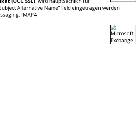
ikat (UCC SSL)
, wird hauptsächlich für
ubject Alternative Name“ Feld eingetragen werden.
ssaging, IMAP4.
katen, digitalen Signaturen und Identitäten.