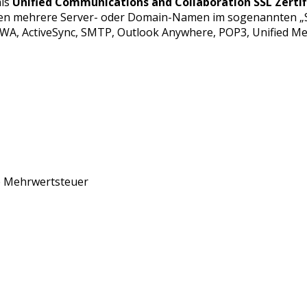
als
Unified Communications and Collaboration SSL Zertif
nnen mehrere Server- oder Domain-Namen im sogenannten „S
WA, ActiveSync, SMTP, Outlook Anywhere, POP3, Unified Me
ve Mehrwertsteuer
elt sich um den führenden Schweizer Broker von SSL Zertifi