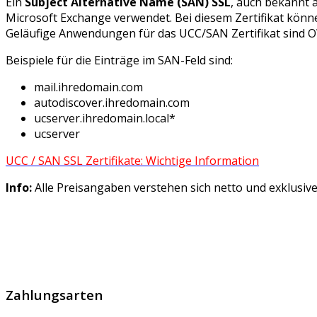
Ein
Subject Alternative Name (SAN) SSL
, auch bekannt 
Microsoft Exchange verwendet. Bei diesem Zertifikat kö
Geläufige Anwendungen für das UCC/SAN Zertifikat sind O
Beispiele für die Einträge im SAN-Feld sind:
mail.ihredomain.com
autodiscover.ihredomain.com
ucserver.ihredomain.local*
ucserver
UCC / SAN SSL Zertifikate: Wichtige Information
Info:
Alle Preisangaben verstehen sich netto und exklusi
GlobalProtec GmbH wurde im April 2013 gegründet. Es hand
Zahlungsarten