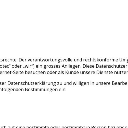
eitsrechte. Der verantwortungsvolle und rechtskonforme U
tec“ oder „wir“) ein grosses Anliegen. Diese Datenschutzerk
ernet-Seite besuchen oder als Kunde unsere Dienste nutzen
ieser Datenschutzerklärung zu und willigen in unsere Bea
hfolgenden Bestimmungen ein.
 sich auf eine bestimmte oder bestimmbare Person beziehe