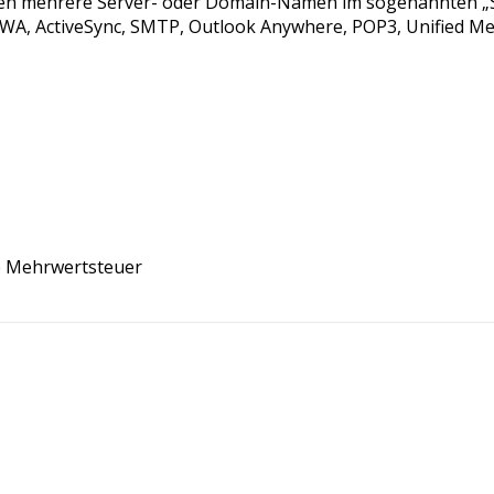
nnen mehrere Server- oder Domain-Namen im sogenannten „S
WA, ActiveSync, SMTP, Outlook Anywhere, POP3, Unified Me
ve Mehrwertsteuer