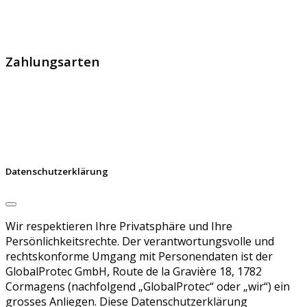
GlobalProtec GmbH wurde im April 2013 gegründet. Es
handelt sich um den führenden Schweizer Broker von
SSL Zertifikaten, digitalen Signaturen und Identitäten.
Zahlungsarten
Datenschutzerklärung
Wir respektieren Ihre Privatsphäre und Ihre
Persönlichkeitsrechte. Der verantwortungsvolle und
rechtskonforme Umgang mit Personendaten ist der
GlobalProtec GmbH, Route de la Gravière 18, 1782
Cormagens (nachfolgend „GlobalProtec“ oder „wir“) ein
grosses Anliegen. Diese Datenschutzerklärung