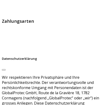
GlobalProtec GmbH wurde im April 2013 gegründet. Es
handelt sich um den führenden Schweizer Broker von
SSL Zertifikaten, digitalen Signaturen und Identitäten.
Zahlungsarten
Datenschutzerklärung
Wir respektieren Ihre Privatsphäre und Ihre
Persönlichkeitsrechte. Der verantwortungsvolle und
rechtskonforme Umgang mit Personendaten ist der
GlobalProtec GmbH, Route de la Gravière 18, 1782
Cormagens (nachfolgend „GlobalProtec“ oder „wir“) ein
grosses Anliegen. Diese Datenschutzerklärung