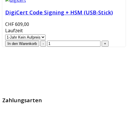
DigiCert Code Signing + HSM (USB-Stick)
CHF 609,00
Laufzeit
GlobalProtec GmbH wurde im April 2013 gegründet. Es
handelt sich um den führenden Schweizer Broker von
SSL Zertifikaten, digitalen Signaturen und Identitäten.
Zahlungsarten